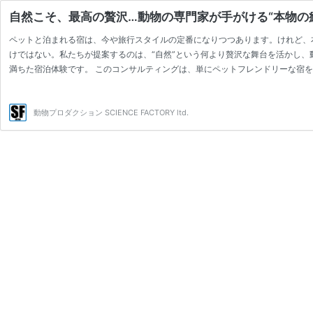
自然こそ、最高の贅沢…動物の専門家が手がける“本物の
ペットと泊まれる宿は、今や旅行スタイルの定番になりつつあります。けれど、
けではない。私たちが提案するのは、“自然”という何より贅沢な舞台を活かし
満ちた宿泊体験です。 このコンサルティングは、単にペットフレンドリーな宿
し、持続可能な旅の形を生み出す取り組みでもあるのです。 ペット同伴＋自然体
夕日を見つめる。夜にはホタルが舞い、朝は野鳥のさえずりで目覚める──。 そ
動物プロダクション SCIENCE FACTORY ltd.