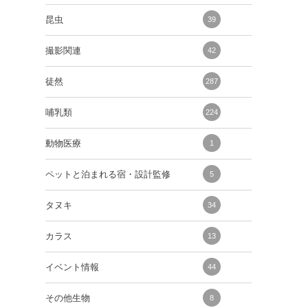
昆虫
39
撮影関連
42
徒然
287
哺乳類
224
動物医療
1
ペットと泊まれる宿・設計監修
5
タヌキ
34
カラス
13
イベント情報
44
その他生物
8