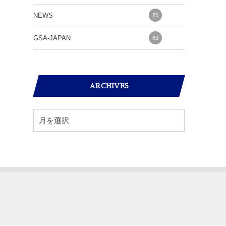
NEWS
25
GSA-JAPAN
69
ARCHIVES