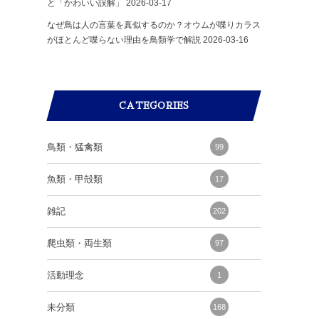
と「かわいい誤解」
2026-03-17
なぜ鳥は人の言葉を真似するのか？オウムが喋りカラス
がほとんど喋らない理由を鳥類学で解説
2026-03-16
CATEGORIES
鳥類・猛禽類
99
魚類・甲殻類
17
雑記
202
爬虫類・両生類
97
活動理念
1
未分類
168