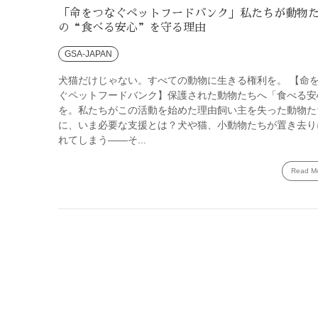
「命をつなぐペットフードバンク」私たちが動物
の“食べる安心”を守る理由
GSA-JAPAN
犬猫だけじゃない。すべての動物に生きる権利を。 【命
ぐペットフードバンク】保護された動物たちへ「食べる安
を。私たちがこの活動を始めた理由飼い主を失った動物た
に、いま必要な支援とは？犬や猫、小動物たちが置き去り
れてしまう――そ...
Read M