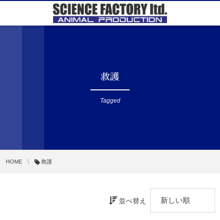
救護
Tagged
HOME
救護
並べ替え