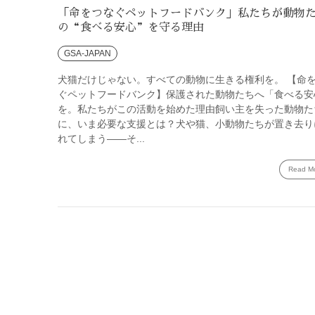
「命をつなぐペットフードバンク」私たちが動物
の“食べる安心”を守る理由
GSA-JAPAN
犬猫だけじゃない。すべての動物に生きる権利を。 【命
ぐペットフードバンク】保護された動物たちへ「食べる安
を。私たちがこの活動を始めた理由飼い主を失った動物た
に、いま必要な支援とは？犬や猫、小動物たちが置き去り
れてしまう――そ...
Read M