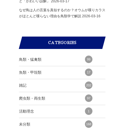
と「かわいい誤解」
2026-03-17
なぜ鳥は人の言葉を真似するのか？オウムが喋りカラス
がほとんど喋らない理由を鳥類学で解説
2026-03-16
CATEGORIES
鳥類・猛禽類
99
魚類・甲殻類
17
雑記
202
爬虫類・両生類
97
活動理念
1
未分類
168