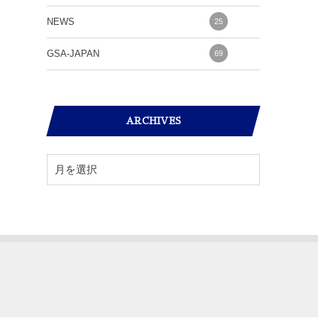
NEWS
25
GSA-JAPAN
69
ARCHIVES