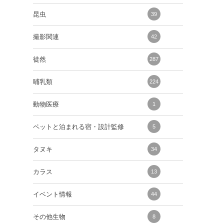
昆虫
39
撮影関連
42
徒然
287
哺乳類
224
動物医療
1
ペットと泊まれる宿・設計監修
5
タヌキ
34
カラス
13
イベント情報
44
その他生物
8