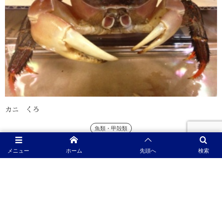
カニ くろ
魚類・甲殻類
今日の写真はカニ！ このカニは沖縄などに生息する オカガニというカニで主に
メニュー
ホーム
先頭へ
検索
陸地で暮らしています。 このカニ、この写真ではわかりにくいですがとっても
大きいカニなんですよ。 わかりやすくするためにものさしを置いてみました。
どうです？ 大きくあ...
2013-06-22