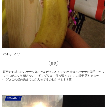
バナナ イソ
徒然
必死です 試しにバナナを丸ごとあげてみたんですが 大きなバナナに両手でがっ
しりしがみつき 離さない！ ギリギリまで引っ張ってもこの様子 落ちるよ〜
(^◇^;) この指の先まで力が入ってるのわかります？笑
2014-01-18