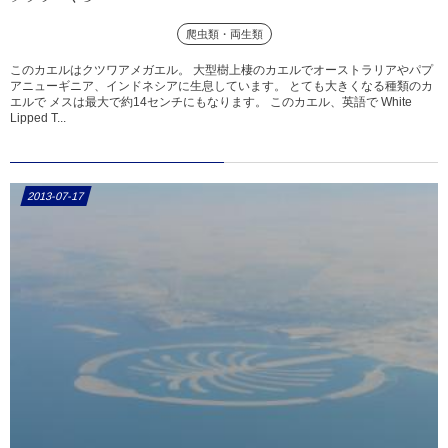
爬虫類・両生類
このカエルはクツワアメガエル。 大型樹上棲のカエルでオーストラリアやパプ
アニューギニア、インドネシアに生息しています。 とても大きくなる種類のカ
エルで メスは最大で約14センチにもなります。 このカエル、英語で White
Lipped T...
2013-07-17