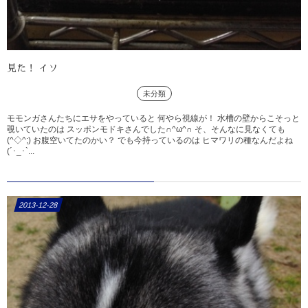
見た！ イソ
未分類
モモンガさんたちにエサをやっていると 何やら視線が！ 水槽の壁からこそっと
覗いていたのは スッポンモドキさんでした∩^ω^∩ そ、そんなに見なくても
(^◇^;) お腹空いてたのかい？ でも今持っているのは ヒマワリの種なんだよね
(´･_･`...
2013-12-28