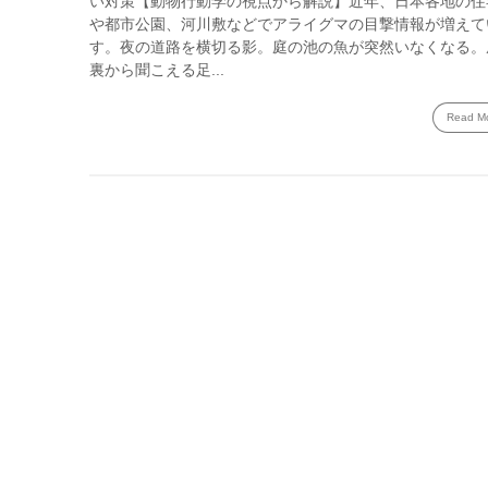
い対策【動物行動学の視点から解説】近年、日本各地の住
や都市公園、河川敷などでアライグマの目撃情報が増えて
す。夜の道路を横切る影。庭の池の魚が突然いなくなる。
裏から聞こえる足...
Read M