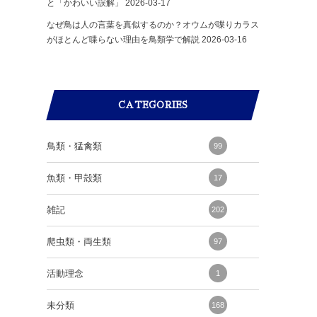
と「かわいい誤解」
2026-03-17
なぜ鳥は人の言葉を真似するのか？オウムが喋りカラス
がほとんど喋らない理由を鳥類学で解説
2026-03-16
CATEGORIES
鳥類・猛禽類
99
魚類・甲殻類
17
雑記
202
爬虫類・両生類
97
活動理念
1
未分類
168