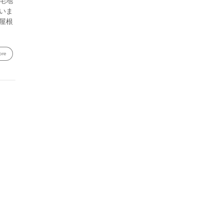
宅地
いま
屋根
ore