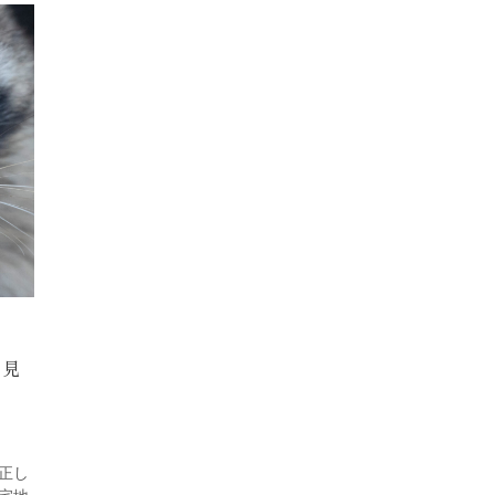
・見
正し