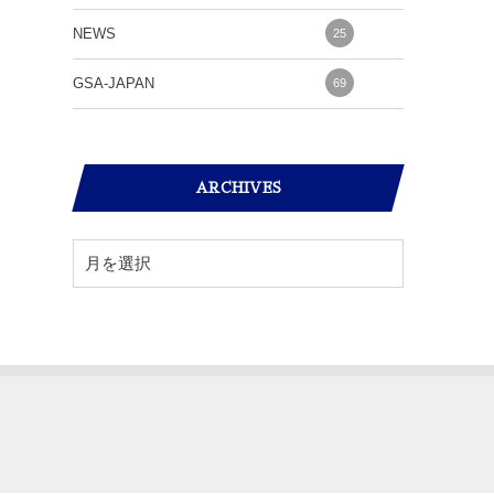
NEWS
25
GSA-JAPAN
69
ARCHIVES