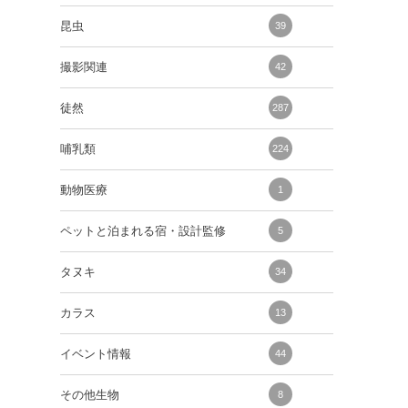
昆虫
39
撮影関連
42
徒然
287
哺乳類
224
動物医療
1
ペットと泊まれる宿・設計監修
5
タヌキ
34
カラス
13
イベント情報
44
その他生物
8