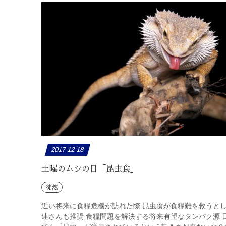
2017-12-18
土曜のムシの日「昆虫食」
徒然
近い将来に食糧危機が訪れた際 昆虫食が食糧難を救うと
連さんも推奨 食糧問題を解決する将来有望なタンパク源 