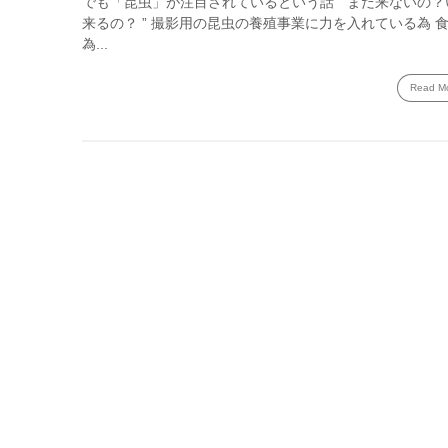
でも「昆虫」が注目されているという話 “ まだ来ないの？
来るの？ ” 撮影用の昆虫の養殖事業に力を入れている為 
為...
Read M