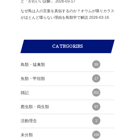
と「かわいい誤解」
2026-03-17
なぜ鳥は人の言葉を真似するのか？オウムが喋りカラス
がほとんど喋らない理由を鳥類学で解説
2026-03-16
CATEGORIES
鳥類・猛禽類
99
魚類・甲殻類
17
雑記
202
爬虫類・両生類
97
活動理念
1
未分類
168