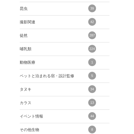
昆虫
39
撮影関連
42
徒然
287
哺乳類
224
動物医療
1
ペットと泊まれる宿・設計監修
5
タヌキ
34
カラス
13
イベント情報
44
その他生物
8