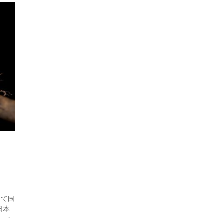
して国
日本