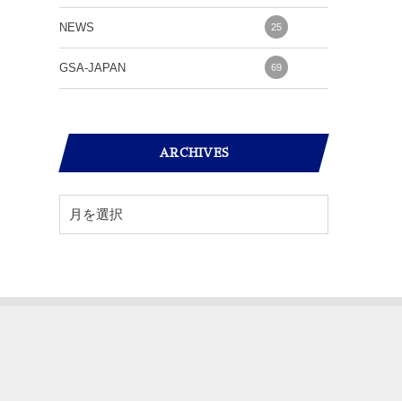
NEWS
25
GSA-JAPAN
69
ARCHIVES