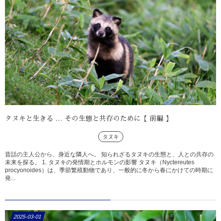
タヌキと生きる … その生態と共存のために【 前編 】
タヌキ
昔話の主人公から、身近な隣人へ。 知られざるタヌキの生態と、人との共存の
未来を探る。 1. タヌキの発情期とホルモンの影響 タヌキ（Nyctereutes
procyonoides）は、季節繁殖動物であり、一般的に冬から春にかけての時期に
発...
2025-03-01