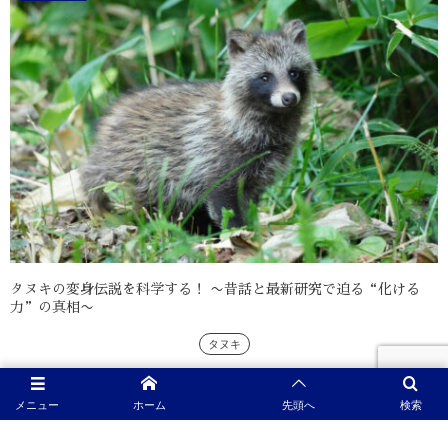
タヌキの変身伝説を科学する！ 〜昔話と最新研究で迫る“化ける
力”の真相〜
タヌキ
見えないけれど、確かにいる—“化けるタヌキ”の正体とは？ タヌキの「変身伝
説」とは？ 「タヌキが人を化かす」という話は、日本各地の民話や昔話に数多
メニュー
ホーム
先頭へ
検索
く登場します。信楽焼の置物としても有名なタヌキは、愛嬌のある見た目とは
裏腹に、時には人間を騙し...