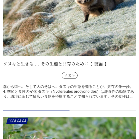
タヌキと生きる … その生態と共存のために【 後編 】
タヌキ
森から街へ、そして人のそばへ。タヌキの生態を知ることが、共存の第一歩。
4. 季節と食性の変化 タヌキ（Nyctereutes procyonoides）は雑食性の動物であ
り、環境に応じて幅広い食物を摂取することで知られています。その食性は...
2025-03-03