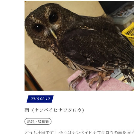
2016-03-12
南（ナンベイヒナフクロウ）
鳥類・猛禽類
どうも庄田です！ 今回はナンベイヒナフクロウの南を 紹