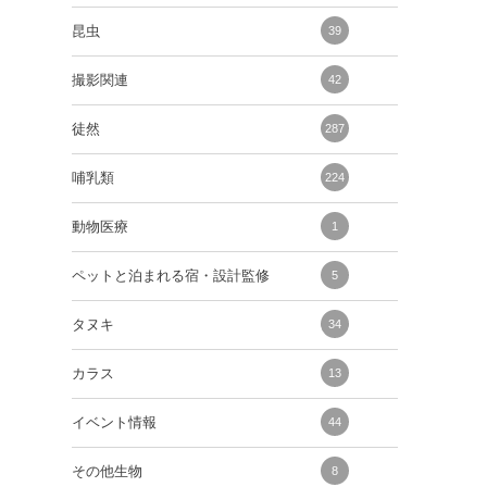
昆虫
39
撮影関連
42
徒然
287
哺乳類
224
動物医療
1
ペットと泊まれる宿・設計監修
5
タヌキ
34
カラス
13
イベント情報
44
その他生物
8