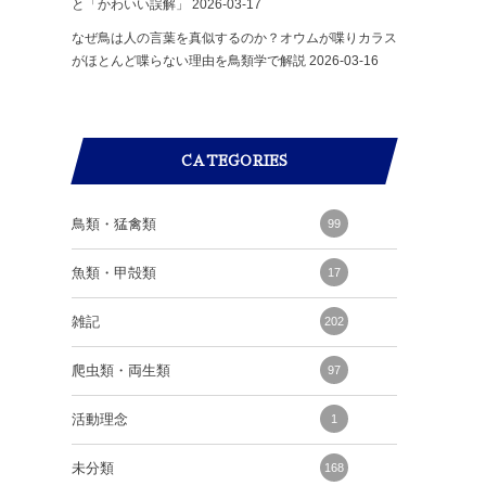
と「かわいい誤解」
2026-03-17
なぜ鳥は人の言葉を真似するのか？オウムが喋りカラス
がほとんど喋らない理由を鳥類学で解説
2026-03-16
CATEGORIES
鳥類・猛禽類
99
魚類・甲殻類
17
雑記
202
爬虫類・両生類
97
活動理念
1
未分類
168