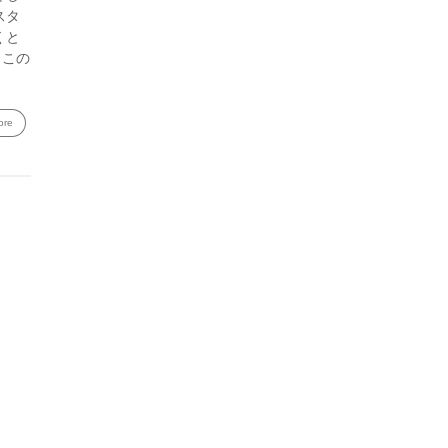
スタ
くと
、この
ore