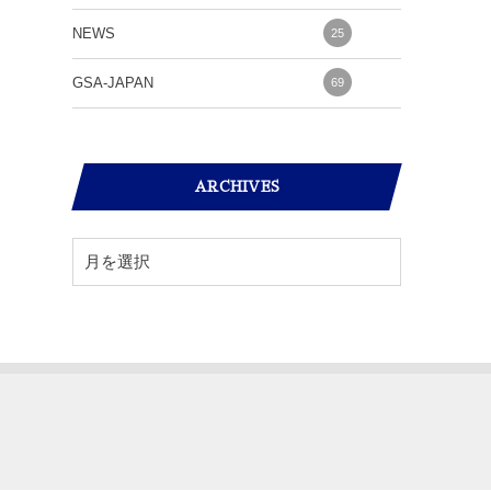
NEWS
25
GSA-JAPAN
69
ARCHIVES