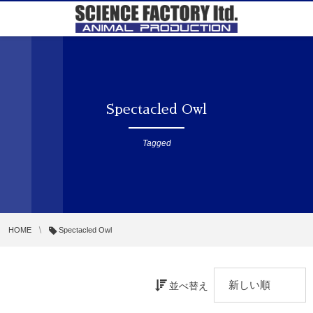
Spectacled Owl
Tagged
HOME
Spectacled Owl
並べ替え