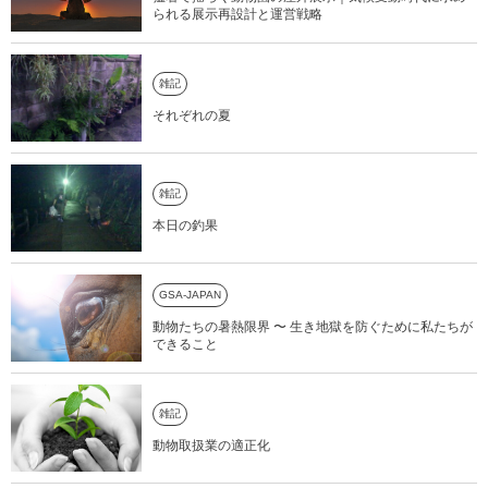
られる展示再設計と運営戦略
雑記
それぞれの夏
雑記
本日の釣果
GSA-JAPAN
動物たちの暑熱限界 〜 生き地獄を防ぐために私たちが
できること
雑記
動物取扱業の適正化