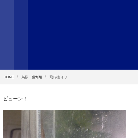
HOME
鳥類・猛禽類
飛行機 イソ
ビューン！