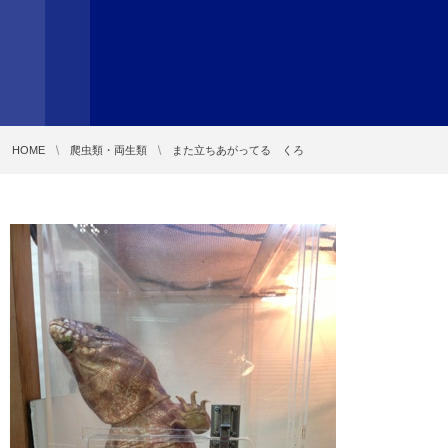
HOME
爬虫類・両生類
また立ちあがってる くろ