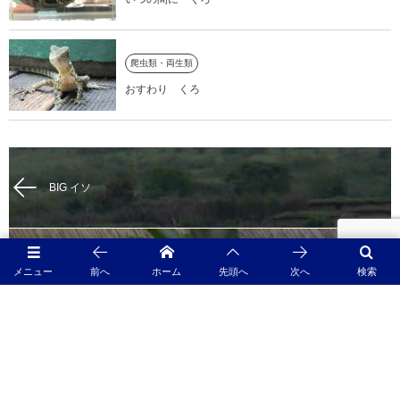
爬虫類・両生類
おすわり くろ
BIG イソ
たべのこし イソ
メニュー
前へ
ホーム
先頭へ
次へ
検索