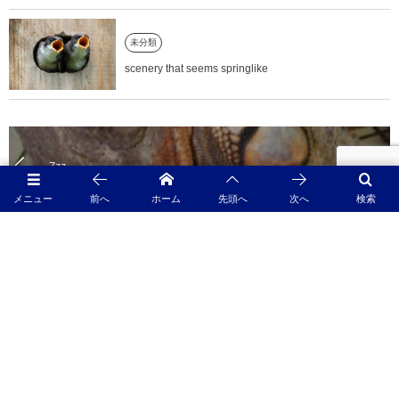
未分類
scenery that seems springlike
Zzz…
メニュー
前へ
ホーム
先頭へ
次へ
検索
気づかぬ間に。 藤井