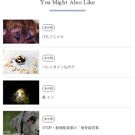
You Might Also Like
未分類
けむくじゃら
未分類
バレンタインなので
未分類
夜 イソ
未分類
STOP！動物取扱業の「無登録営業」