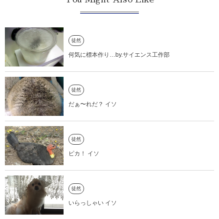
徒然
何気に標本作り…by.サイエンス工作部
徒然
だぁ〜れだ？ イソ
徒然
ピカ！ イソ
徒然
いらっしゃい イソ