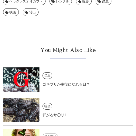
ヘラクレスオオカブト
レンタル
撮影
昆虫
映画
貸出
You Might Also Like
昆虫
ゴキブリが主役になれる日？
徒然
群がるサ◯リ!!