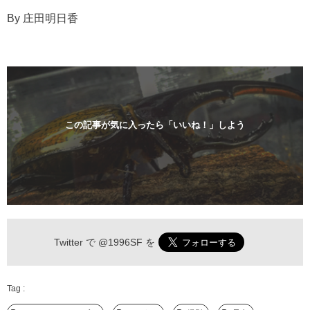
By 庄田明日香
この記事が気に入ったら「いいね！」しよう
Twitter で
@1996SF
を