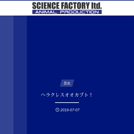
昆虫
ヘラクレスオオカブト！
2016-07-07