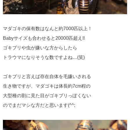
マダゴキの保有数はなんと約7000匹以上！
Babyサイズも合わせると20000匹超え!!
ゴキブリや虫が嫌いな方からしたら
トラウマになりそうな数ですよね…(笑)
ゴキブリと言えば存在自体を毛嫌いされる
生き物ですが、マダゴキは体長約7cm程の
大型種の割に見た目がゴキブリっぽくない
のでまだマシな方だと思います(^^;