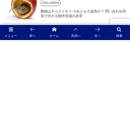
GSA-JAPAN
動物はキャストか？ それとも小道具か？ 問い合わせ内
容で分かる制作現場の本音
カラス
メニュー
前へ
ホーム
先頭へ
次へ
検索
カラスの言葉を解読せよ！…鳴き声に秘められた高度
な知性とコミュニケーション...
撮影関連
CM告知
苦戦中