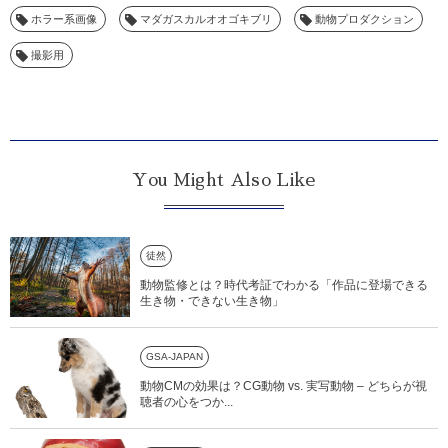
ホラー系画像
マダガスカルオオゴキブリ
動物プロダクション
撮影用
You Might Also Like
徒然
動物監修とは？時代考証でわかる「作品に登場できる
生き物・できない生き物」
GSA-JAPAN
動物CMの効果は？CG動物 vs. 実写動物 – どちらが視
聴者の心をつか...