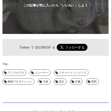
この記事が気に入ったら「いいね！」しよう
Twitter で
@1996SF
を
アニマルプロ
トレーナー
リチャードソンジリス
動物プロダクション
大阪
貸出
近畿
関西