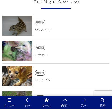
You Might Also Like
哺乳類
ジリス イソ
哺乳類
スヤァ…
哺乳類
サラミ イソ
哺乳類
pick up イソ
メニュー
前へ
ホーム
先頭へ
次へ
検索