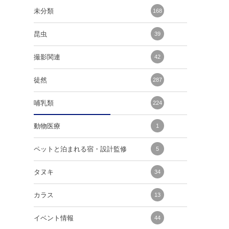
未分類
168
昆虫
39
撮影関連
42
徒然
287
哺乳類
224
動物医療
1
ペットと泊まれる宿・設計監修
5
タヌキ
34
カラス
13
イベント情報
44