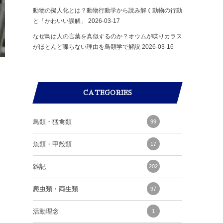
動物の擬人化とは？動物行動学から読み解く動物の行動
と「かわいい誤解」
2026-03-17
なぜ鳥は人の言葉を真似するのか？オウムが喋りカラス
がほとんど喋らない理由を鳥類学で解説
2026-03-16
CATEGORIES
鳥類・猛禽類
99
魚類・甲殻類
17
雑記
202
爬虫類・両生類
97
活動理念
1