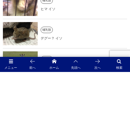
哺乳類
ヒマ イソ
哺乳類
デグー？ イソ
哺乳類
シママ イソ
メニュー
前へ
ホーム
先頭へ
次へ
検索
ドイツの森〜爬虫類展〜
小さな顔に大きな瞳!!