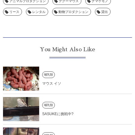
アニマルプロダクション
デグーマウス
ナマケモノ
リース
レンタル
動物プロダクション
貸出
You Might Also Like
哺乳類
マウス イソ
哺乳類
SASUKEに挑戦中?