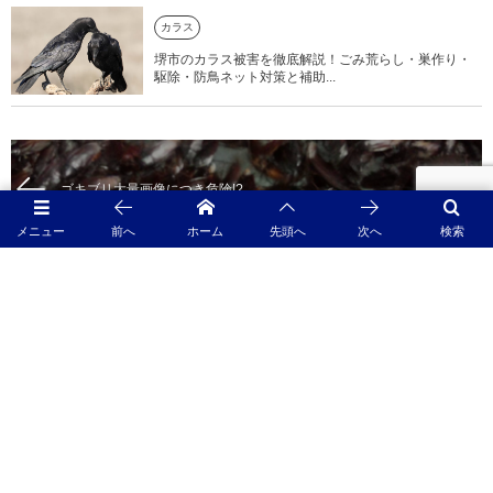
カラス
堺市のカラス被害を徹底解説！ごみ荒らし・巣作り・
駆除・防鳥ネット対策と補助...
ゴキブリ大量画像につき危険!?
メニュー
前へ
ホーム
先頭へ
次へ
検索
初投稿！