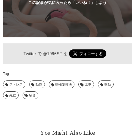
この記事が気に入ったら「いいね！」しよう
Twitter で
@1996SF
を
ストレス
動物
動物愛護法
工事
振動
死亡
騒音
You Might Also Like