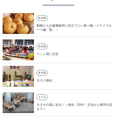
未分類
動物たちの健康維持に役立てたい食べ物～ドライフル
ーツ編「梨」～
未分類
ペット博二日目
未分類
大入り御礼
タヌキ
タヌキの謎に迫る！～進化・DNA・文化から都市伝説
まで～