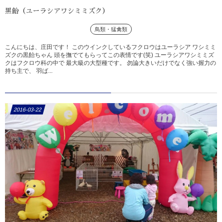
黒飴（ユーラシアワシミミズク）
鳥類・猛禽類
こんにちは、庄田です！ このウインクしているフクロウはユーラシア ワシミミ
ズクの黒飴ちゃん 頭を撫でてもらってこの表情です(笑) ユーラシアワシミミズ
クはフクロウ科の中で 最大級の大型種です。 勿論大きいだけでなく強い握力の
持ち主で、 羽ば...
2016-03-22