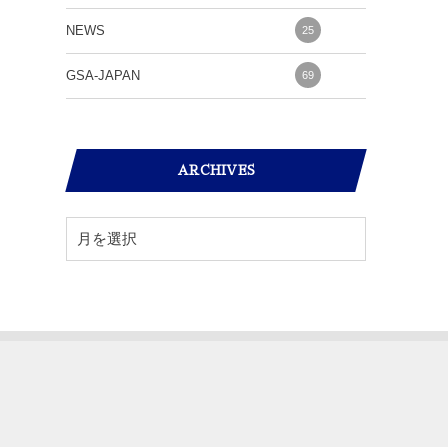
NEWS
25
GSA-JAPAN
69
ARCHIVES