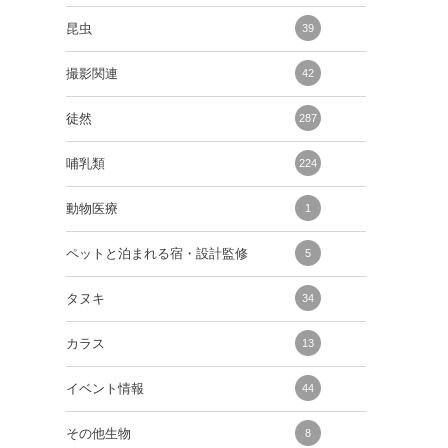
昆虫
39
撮影関連
42
徒然
287
哺乳類
224
動物医療
1
ペットと泊まれる宿・設計監修
5
タヌキ
34
カラス
13
イベント情報
44
その他生物
8