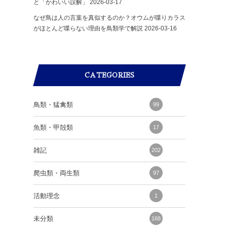
と「かわいい誤解」
2026-03-17
なぜ鳥は人の言葉を真似するのか？オウムが喋りカラス
がほとんど喋らない理由を鳥類学で解説
2026-03-16
CATEGORIES
鳥類・猛禽類
99
魚類・甲殻類
17
雑記
202
爬虫類・両生類
97
活動理念
1
未分類
168