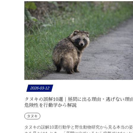
2026-03-12
タヌキの誤解10選｜昼間に出る理由・逃げない理
危険性を行動学から解説
タヌキ
タヌキの誤解10選行動学と野生動物研究から見る本当の