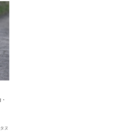
由・
姿タヌ