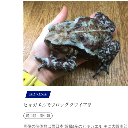
2017-11-28
ヒキガエルでフロッグクワイア!?
爬虫類・両生類
画像の個体群は西日本(近畿)産のヒキガエル 主に大阪南部