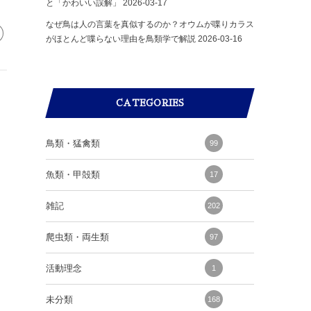
と「かわいい誤解」
2026-03-17
なぜ鳥は人の言葉を真似するのか？オウムが喋りカラス
がほとんど喋らない理由を鳥類学で解説
2026-03-16
CATEGORIES
鳥類・猛禽類
99
魚類・甲殻類
17
雑記
202
爬虫類・両生類
97
活動理念
1
未分類
168