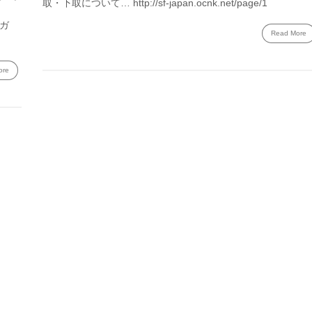
取・下取について… http://sf-japan.ocnk.net/page/1
:ガ
Read More
ore