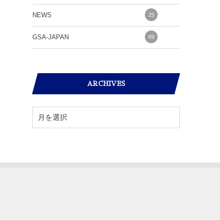
NEWS
25
GSA-JAPAN
69
ARCHIVES