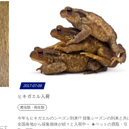
2017-07-09
ヒキガエル入荷
爬虫類・両生類
今年もヒキガエルのシーズン到来!? 採集シーズンの到来と共
全国各地から採集個体が続々と入荷中～ ★ペットの買取・引
にて