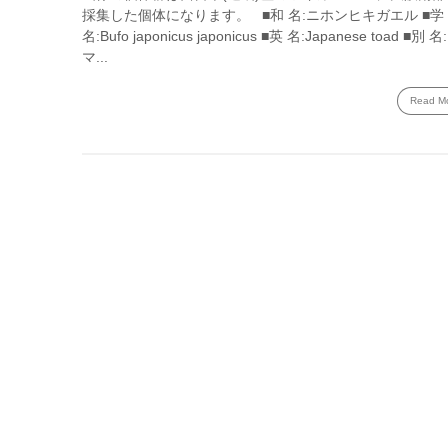
採集した個体になります。 ■和 名:ニホンヒキガエル ■学
名:Bufo japonicus japonicus ■英 名:Japanese toad ■別 名
マ...
Read M