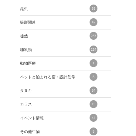
昆虫
39
撮影関連
42
徒然
287
哺乳類
224
動物医療
1
ペットと泊まれる宿・設計監修
5
タヌキ
34
カラス
13
イベント情報
44
その他生物
8