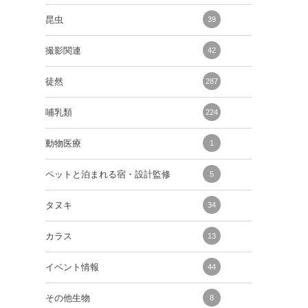
昆虫
39
撮影関連
42
徒然
287
哺乳類
224
動物医療
1
ペットと泊まれる宿・設計監修
5
タヌキ
34
カラス
13
イベント情報
44
その他生物
8