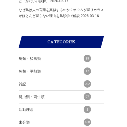
と「かわいい誤解」
2026-03-17
なぜ鳥は人の言葉を真似するのか？オウムが喋りカラス
がほとんど喋らない理由を鳥類学で解説
2026-03-16
CATEGORIES
鳥類・猛禽類
99
魚類・甲殻類
17
雑記
202
爬虫類・両生類
97
活動理念
1
未分類
168