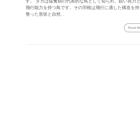
す。 タカは猛禽類の代表的な鳥として知られ、鋭い視力
飛行能力を持つ鳥です。その羽根は飛行に適した構造を持
整った形状と自然...
Read M