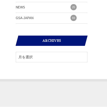
NEWS
25
GSA-JAPAN
69
ARCHIVES