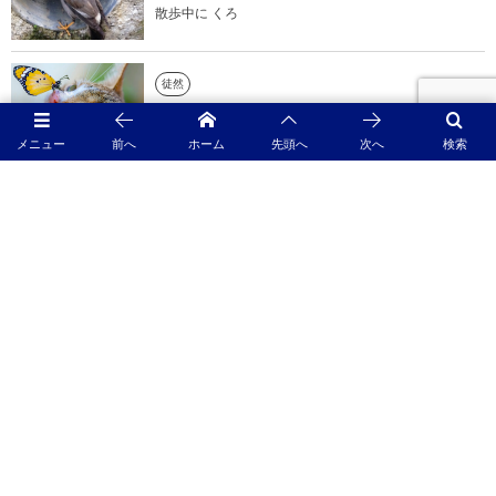
散歩中に くろ
徒然
愛するペットの最期に寄り添うとき…迷い、悩み、そ
して選ぶあなたへ
メニュー
前へ
ホーム
先頭へ
次へ
検索
何気に標本作り…by.サイエンス工作部
難攻不落