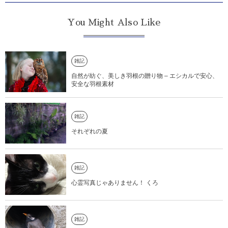
You Might Also Like
雑記
自然が紡ぐ、美しき羽根の贈り物 – エシカルで安心、
安全な羽根素材
雑記
それぞれの夏
雑記
心霊写真じゃありません！ くろ
雑記