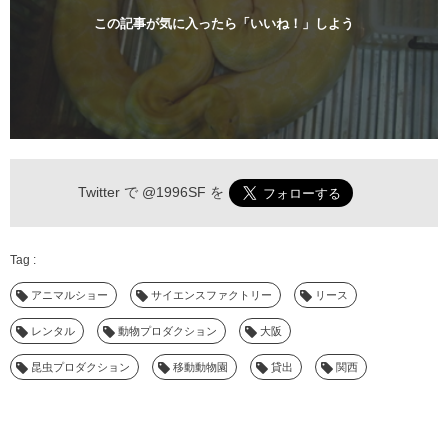
この記事が気に入ったら「いいね！」しよう
Twitter で
@1996SF
を
アニマルショー
サイエンスファクトリー
リース
レンタル
動物プロダクション
大阪
昆虫プロダクション
移動動物園
貸出
関西