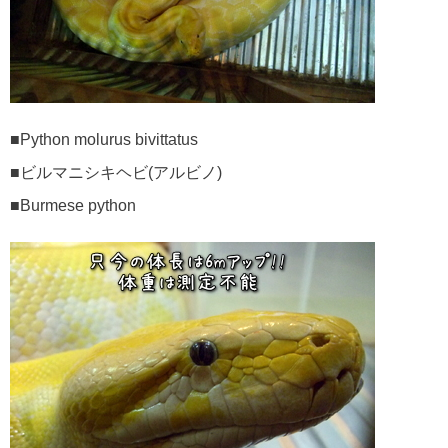
■Python molurus bivittatus
■ビルマニシキヘビ(アルビノ)
■Burmese python