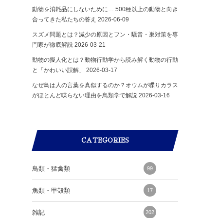
動物を消耗品にしないために… 500種以上の動物と向き
合ってきた私たちの答え
2026-06-09
スズメ問題とは？減少の原因とフン・騒音・巣対策を専
門家が徹底解説
2026-03-21
動物の擬人化とは？動物行動学から読み解く動物の行動
と「かわいい誤解」
2026-03-17
なぜ鳥は人の言葉を真似するのか？オウムが喋りカラス
がほとんど喋らない理由を鳥類学で解説
2026-03-16
CATEGORIES
鳥類・猛禽類
99
魚類・甲殻類
17
雑記
202