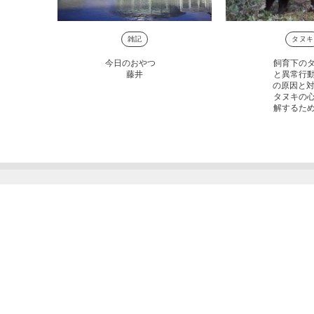
雑記
タヌキ
今日のおやつ
飼育下の
藤井
と異常行
の原因と対
タヌキの
解するた
CONTACT US
映画・ドラマ・CM・PVなど、動物撮影のことな
有限会社サイエンスファクトリー