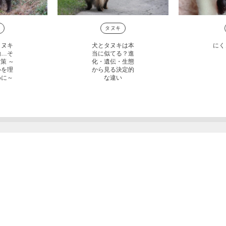
タヌキ
タヌキ
犬とタヌキは本
にく
動…そ
当に似てる？進
策 ～
化・遺伝・生態
心を理
から見る決定的
めに～
な違い
ら何でもご相談下さい。