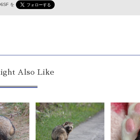
96SF
を
ght Also Like