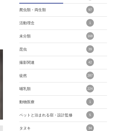
爬虫類・両生類
97
活動理念
1
未分類
168
昆虫
39
撮影関連
42
徒然
287
哺乳類
224
動物医療
1
ペットと泊まれる宿・設計監修
5
タヌキ
34