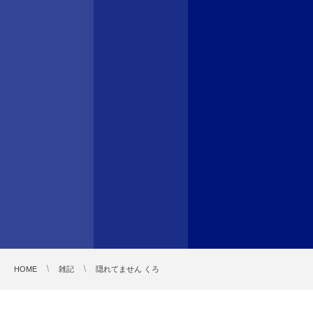
HOME
雑記
隠れてません くろ