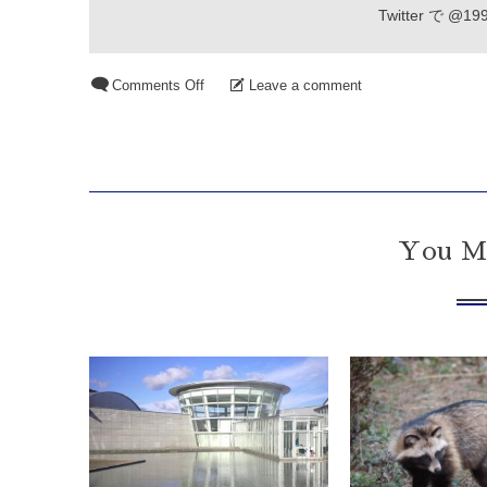
Twitter で
@19
Comments Off
Leave a comment
You Mi