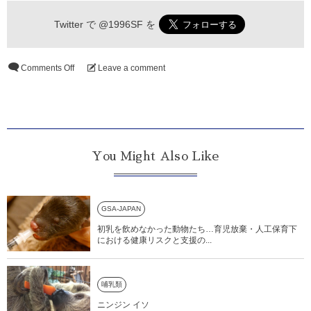
Twitter で
@1996SF
を
Comments Off
Leave a comment
You Might Also Like
GSA-JAPAN
初乳を飲めなかった動物たち…育児放棄・人工保育下
における健康リスクと支援の...
哺乳類
ニンジン イソ