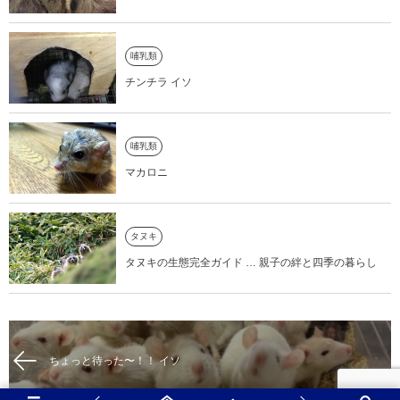
哺乳類
チンチラ イソ
哺乳類
マカロニ
タヌキ
タヌキの生態完全ガイド … 親子の絆と四季の暮らし
ちょっと待った〜！！ イソ