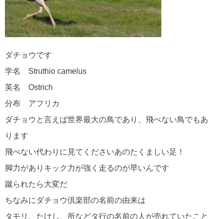
ダチョウです
学名 Struthio camelus
英名 Ostrich
分布 アフリカ
ダチョウと言えば世界最大の鳥であり、飛べない鳥でもあ
ります
飛べない代わりに見てくださいあのたくましい足！
脚力がありキック力が強く走るのが早いんです
蹴られたら大変だ
ちなみにダチョウ倶楽部の名前の由来は
タモリ、たけし、所などタ行の名前の人が売れていたこと