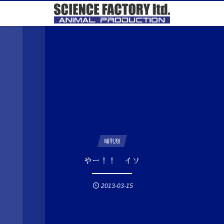
哺乳類
やー！！ イソ
2013-03-15