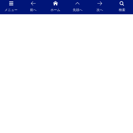
ーツ編「バナナ」～
メニュー
前へ
ホーム
先頭へ
次へ
検索
「君」と呼ぶべきか、「ちゃん」と呼ぶべきか。
FUNKY？モンキー 藤井
©
1996 - 2026
動物プロダクション SCIENCE FACTORY ltd.