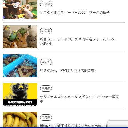
未分類
レプタイルズフィーバー2011 ブースの様子
未分類
総合ペットフードバンク 寄付申込フォーム GSA-
JAPAN
未分類
いざゆかん Pet博2013（大阪会場）
未分類
オリジナルステッカー＆マグネットステッカー販売
中！
未分類
動物たちの健康維持に役立てたい食べ物～ドライフル