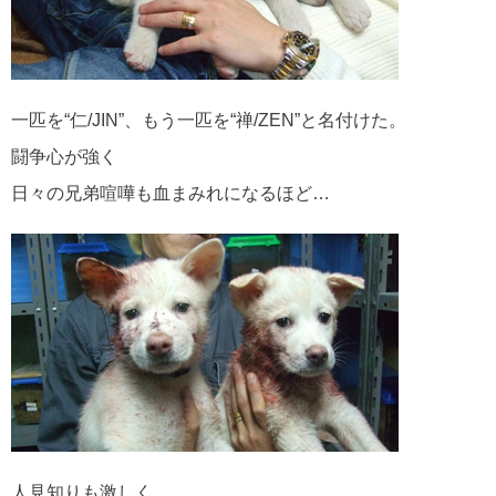
一匹を“仁/JIN”、もう一匹を“禅/ZEN”と名付けた。
闘争心が強く
日々の兄弟喧嘩も血まみれになるほど…
人見知りも激しく