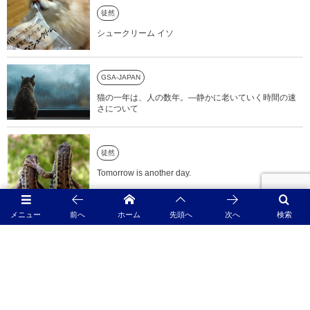
徒然
シュークリーム イソ
GSA-JAPAN
猫の一年は、人の数年。―静かに老いていく時間の速
さについて
徒然
Tomorrow is another day.
メニュー
前へ
ホーム
先頭へ
次へ
検索
夏はやっぱり！ 藤井