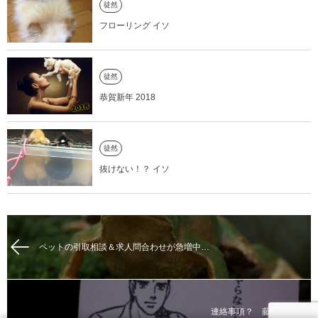
徒然
フローリング イソ
徒然
恭賀新年 2018
徒然
抜けない！？ イソ
ペットの引取相談＆求人問合わせが急増中…
連絡事項？ 藤井