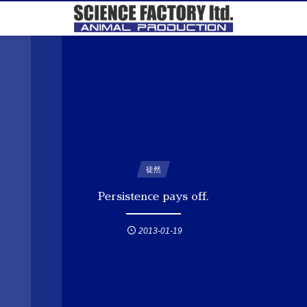
徒然
Persistence pays off.
2013-01-19