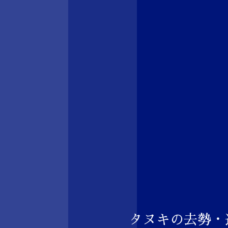
タヌキの去勢・