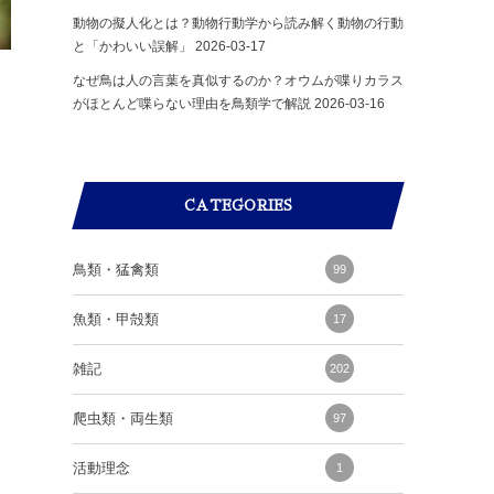
動物の擬人化とは？動物行動学から読み解く動物の行動
と「かわいい誤解」
2026-03-17
なぜ鳥は人の言葉を真似するのか？オウムが喋りカラス
がほとんど喋らない理由を鳥類学で解説
2026-03-16
CATEGORIES
鳥類・猛禽類
99
魚類・甲殻類
17
雑記
202
爬虫類・両生類
97
活動理念
1