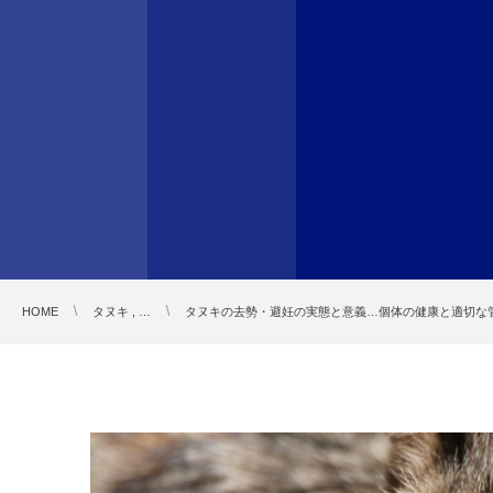
HOME
タヌキ , …
タヌキの去勢・避妊の実態と意義…個体の健康と適切な