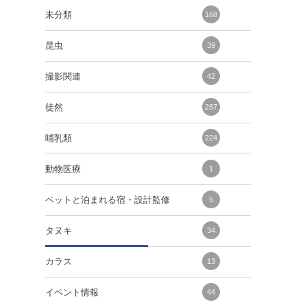
未分類
168
昆虫
39
撮影関連
42
徒然
287
哺乳類
224
動物医療
1
ペットと泊まれる宿・設計監修
5
タヌキ
34
カラス
13
イベント情報
44