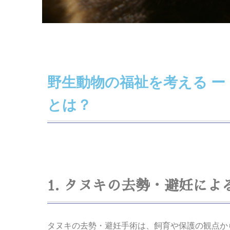
野生動物の福祉を考える ー
とは？
1. タヌキの去勢・避妊に
タヌキの去勢・避妊手術は、飼育や保護の観点か