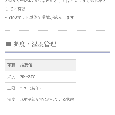
※ 落葉や朽木の追加は餌用としては不要ですが隠れ家と
しては有効
※ YMGマット単体で環境が成立します
■ 温度・湿度管理
項目
推奨値
温度
20〜24℃
上限
25℃（厳守）
湿度
床材深部が常に湿っている状態