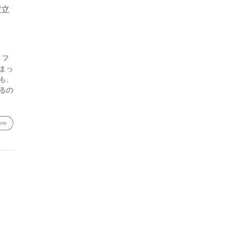
役立
トフ
まっ
も、
るの
ore