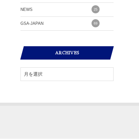
NEWS
25
GSA-JAPAN
69
ARCHIVES