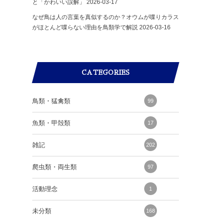
と「かわいい誤解」
2026-03-17
なぜ鳥は人の言葉を真似するのか？オウムが喋りカラス
がほとんど喋らない理由を鳥類学で解説
2026-03-16
CATEGORIES
鳥類・猛禽類
99
魚類・甲殻類
17
雑記
202
爬虫類・両生類
97
活動理念
1
未分類
168