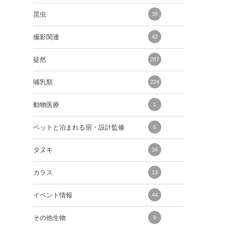
昆虫
39
撮影関連
42
徒然
287
哺乳類
224
動物医療
1
ペットと泊まれる宿・設計監修
5
タヌキ
34
カラス
13
イベント情報
44
その他生物
8