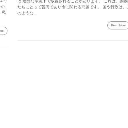
よう
は 過酷な環境下で放置されることがあります。 これは、動物
のか」
たちにとって苦痛であり命に関わる問題です。 国や行政は、
 私
のような...
Read More
ore