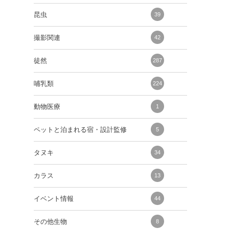
昆虫
39
撮影関連
42
徒然
287
哺乳類
224
動物医療
1
ペットと泊まれる宿・設計監修
5
タヌキ
34
カラス
13
イベント情報
44
その他生物
8