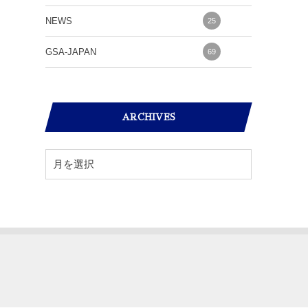
NEWS
25
GSA-JAPAN
69
ARCHIVES