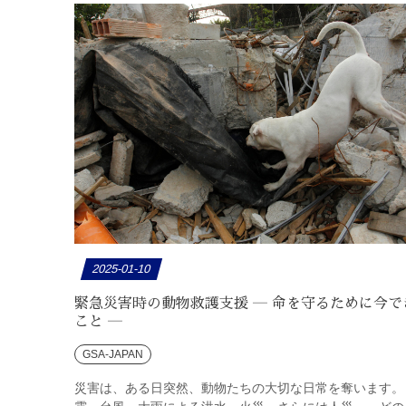
2025-01-10
緊急災害時の動物救護支援 ― 命を守るために今で
こと ―
GSA-JAPAN
災害は、ある日突然、動物たちの大切な日常を奪います。