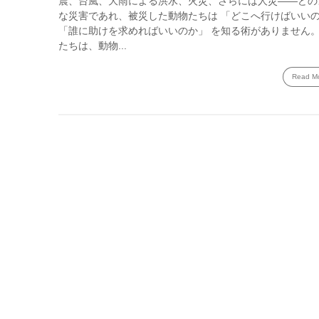
震、台風、大雨による洪水、火災、さらには人災――どの
な災害であれ、被災した動物たちは 「どこへ行けばいい
「誰に助けを求めればいいのか」 を知る術がありません。
たちは、動物...
Read M