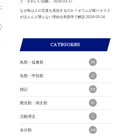
と「かわいい誤解」
2026-03-17
こ
なぜ鳥は人の言葉を真似するのか？オウムが喋りカラス
がほとんど喋らない理由を鳥類学で解説
2026-03-16
CATEGORIES
鳥類・猛禽類
99
魚類・甲殻類
17
雑記
202
爬虫類・両生類
97
活動理念
1
未分類
168