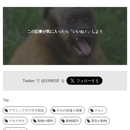
この記事が気に入ったら「いいね！」しよう
Twitter で
@1996SF
を
アマミノクロウサギ訴訟
サルの自撮り画像
ナルト
マカクザル
動物の権利
動物裁判
原告が動物