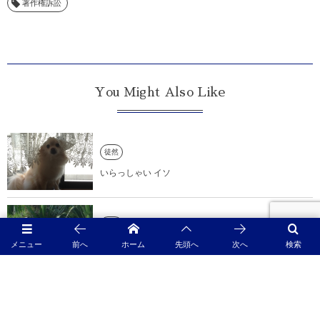
著作権訴訟
You Might Also Like
徒然
いらっしゃい イソ
徒然
メニュー
前へ
ホーム
先頭へ
次へ
検索
イヌＶＳ？？？ イソ
徒然
お外 イソ