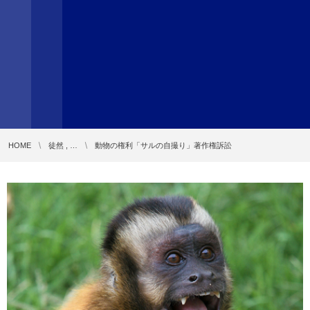
HOME
徒然 , …
動物の権利「サルの自撮り」著作権訴訟