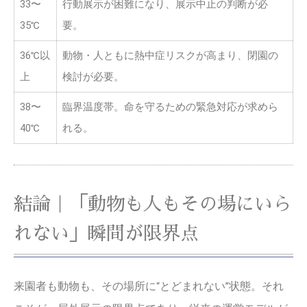
33〜
行動展示が困難になり、展示中止の判断が必
35℃
要。
36℃以
動物・人ともに熱中症リスクが高まり、閉園の
上
検討が必要。
38〜
臨界温度帯。命を守るための緊急対応が求めら
40℃
れる。
結論｜「動物も人もその場にいら
れない」瞬間が限界点
来園者も動物も、その場所に“とどまれない”状態。それ