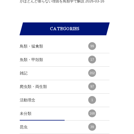
がほとんど喋らない理由を鳥類学で解説
2026-03-16
CATEGORIES
鳥類・猛禽類
99
魚類・甲殻類
17
雑記
202
爬虫類・両生類
97
活動理念
1
未分類
168
昆虫
39