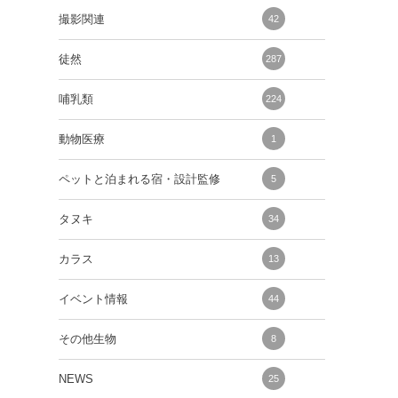
撮影関連
42
徒然
287
哺乳類
224
動物医療
1
ペットと泊まれる宿・設計監修
5
タヌキ
34
カラス
13
イベント情報
44
その他生物
8
NEWS
25