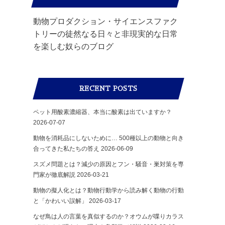
動物プロダクション・サイエンスファク
トリーの徒然なる日々と非現実的な日常
を楽しむ奴らのブログ
RECENT POSTS
ペット用酸素濃縮器、本当に酸素は出ていますか？
2026-07-07
動物を消耗品にしないために… 500種以上の動物と向き
合ってきた私たちの答え
2026-06-09
スズメ問題とは？減少の原因とフン・騒音・巣対策を専
門家が徹底解説
2026-03-21
動物の擬人化とは？動物行動学から読み解く動物の行動
と「かわいい誤解」
2026-03-17
なぜ鳥は人の言葉を真似するのか？オウムが喋りカラス