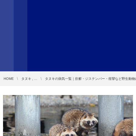
HOME
タヌキ , …
タヌキの病気一覧｜疥癬・ジステンパー・痙攣など野生動物