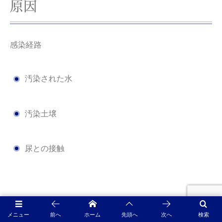
原因
感染経路
汚染された水
汚染土壌
尿との接触
症状
メニュー
前へ
ホーム
先頭へ
次へ
検索