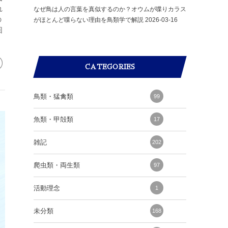
れ
なぜ鳥は人の言葉を真似するのか？オウムが喋りカラス
の
がほとんど喋らない理由を鳥類学で解説
2026-03-16
回
CATEGORIES
鳥類・猛禽類
99
魚類・甲殻類
17
雑記
202
爬虫類・両生類
97
活動理念
1
未分類
168