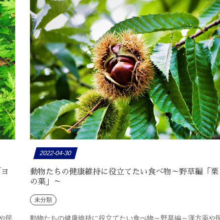
2022-04-30
「ヨ
動物たちの健康維持に役立てたい食べ物～野草編「栗
の葉」～
未分類
や民
動物たちの健康維持に役立てたい食べ物～野草編～漢方薬や