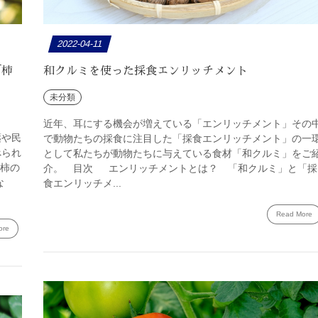
2022-04-11
「柿
和クルミを使った採食エンリッチメント
未分類
近年、耳にする機会が増えている「エンリッチメント」その
薬や民
で動物たちの採食に注目した「採食エンリッチメント」の一
べられ
として私たちが動物たちに与えている食材「和クルミ」をご
「柿の
介。 目次 エンリッチメントとは？ 「和クルミ」と「採
な
食エンリッチメ...
Read More
ore