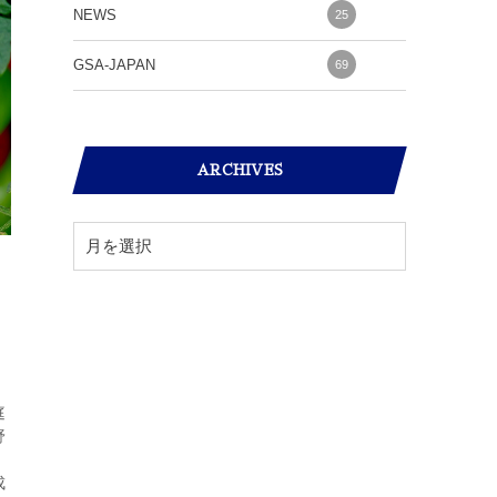
NEWS
25
GSA-JAPAN
69
ARCHIVES
庭
野
成