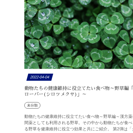
2022-04-04
動物たちの健康維持に役立てたい食べ物～野草編
ローバー(シロツメクサ)」～
未分類
動物たちの健康維持に役立てたい食べ物～野草編～漢方薬
間薬としても利用される野草。その中から動物たちが食べ
る野草を健康維持に役立つ効果と共にご紹介。 第2弾は「