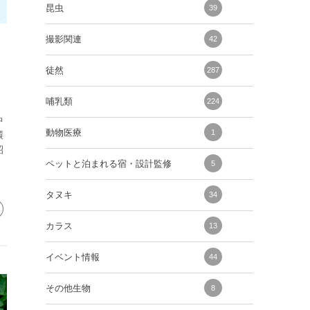
昆虫
39
撮影関連
42
徒然
287
哺乳類
224
中
動物医療
1
環
紹
ペットと泊まれる宿・設計監修
5
タヌキ
34
カラス
13
イベント情報
44
その他生物
8