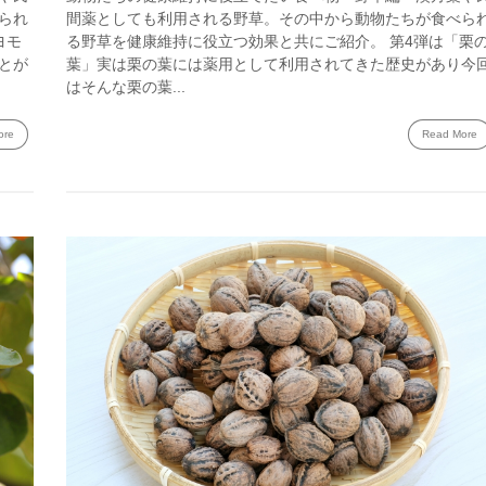
られ
間薬としても利用される野草。その中から動物たちが食べら
ヨモ
る野草を健康維持に役立つ効果と共にご紹介。 第4弾は「栗
とが
葉」実は栗の葉には薬用として利用されてきた歴史があり今
はそんな栗の葉...
ore
Read More