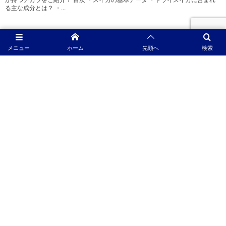
が持つチカラをご紹介！ 目次 ・スイカの基本データ ・ドライスイカに含まれ
る主な成分とは？ ・...
2022-03-09
メニュー
ホーム
先頭へ
検索
動物たちの健康維持に役立てたい食べ物～ドライフルーツ編「キウ
イ」～