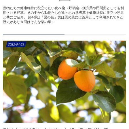
動物たちの健康維持に役立てたい食べ物～野草編～漢方薬や民間薬としても利
用される野草。その中から動物たちが食べられる野草を健康維持に役立つ効果
と共にご紹介。 第4弾は「栗の葉」実は栗の葉には薬用として利用されてきた
歴史があり今回はそんな栗の葉...
2022-04-29